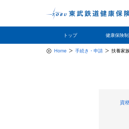
Skip
to
content
トップ
健康保険制
Home
手続き・申請
扶養家
資