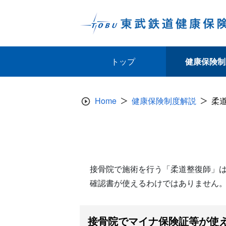
Skip
to
content
トップ
健康保険制
Home
健康保険制度解説
柔
接骨院で施術を行う「柔道整復師」
確認書が使えるわけではありません
接骨院でマイナ保険証等が使