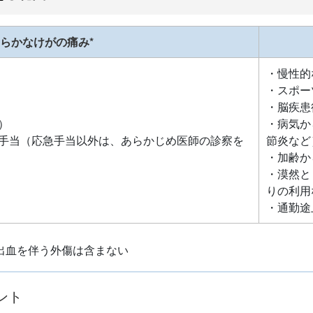
らかなけがの痛み*
・慢性的
・スポー
・脳疾患
）
・病気か
手当（応急手当以外は、あらかじめ医師の診察を
節炎など
・加齢か
・漠然と
りの利用
・通勤途
出血を伴う外傷は含まない
ント